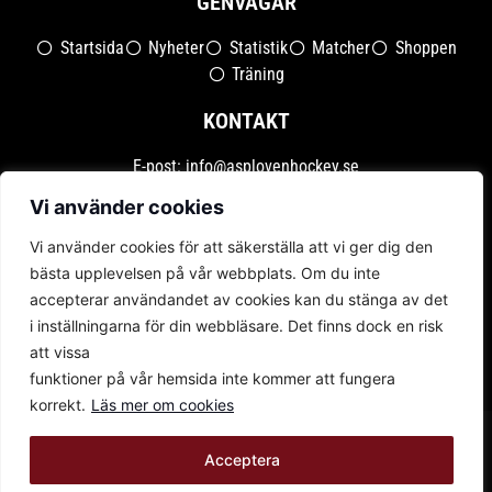
GENVÄGAR
Startsida
Nyheter
Statistik
Matcher
Shoppen
Träning
KONTAKT
E-post:
info@asplovenhockey.se
Org.nr: 802496-4051
Vi använder cookies
Vi använder cookies för att säkerställa att vi ger dig den
bästa upplevelsen på vår webbplats. Om du inte
accepterar användandet av cookies kan du stänga av det
i inställningarna för din webbläsare. Det finns dock en risk
att vissa
funktioner på vår hemsida inte kommer att fungera
korrekt.
Läs mer om cookies
Acceptera
© Asplöven Hockey
INTEGRITETSPOLICY
COOKIES