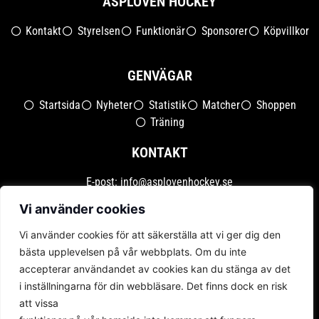
ASPLÖVEN HOCKEY
Kontakt
Styrelsen
Funktionär
Sponsorer
Köpvillkor
GENVÄGAR
Startsida
Nyheter
Statistik
Matcher
Shoppen
Träning
KONTAKT
E-post:
info@asplovenhockey.se
Org.nr: 802496-4051
Vi använder cookies
Vi använder cookies för att säkerställa att vi ger dig den
bästa upplevelsen på vår webbplats. Om du inte
accepterar användandet av cookies kan du stänga av det
i inställningarna för din webbläsare. Det finns dock en risk
att vissa