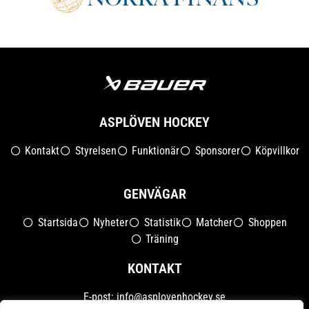
ASPLÖVEN HOCKEY
Kontakt
Styrelsen
Funktionär
Sponsorer
Köpvillkor
GENVÄGAR
Startsida
Nyheter
Statistik
Matcher
Shoppen
Träning
KONTAKT
E-post:
info@asplovenhockey.se