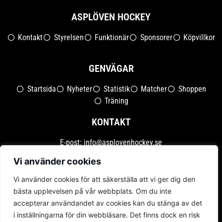
ASPLÖVEN HOCKEY
Kontakt
Styrelsen
Funktionär
Sponsorer
Köpvillkor
GENVÄGAR
Startsida
Nyheter
Statistik
Matcher
Shoppen
Träning
KONTAKT
E-post:
info@asplovenhockey.se
Org.nr: 802496-4051
Vi använder cookies
Vi använder cookies för att säkerställa att vi ger dig den
bästa upplevelsen på vår webbplats. Om du inte
accepterar användandet av cookies kan du stänga av det
i inställningarna för din webbläsare. Det finns dock en risk